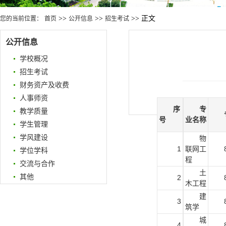
>>
>>
>> 正文
您的当前位置：
首页
公开信息
招生考试
公开信息
学校概况
招生考试
财务资产及收费
人事师资
序
专
教学质量
号
业名称
学生管理
学风建设
物
1
联网工
学位学科
程
交流与合作
土
其他
2
木工程
建
3
筑学
城
4