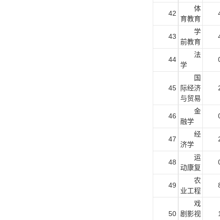
体
42
育教育
学
43
前教育
法
44
学
国
45
际经济
与贸易
金
46
融学
经
47
济学
运
48
动康复
农
49
业工程
戏
50
剧影视