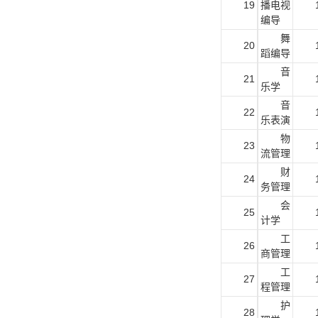
19
播电视
编导
舞
20
蹈编导
音
21
乐学
音
22
乐表演
物
23
流管理
财
24
务管理
会
25
计学
工
26
商管理
工
27
程管理
护
28