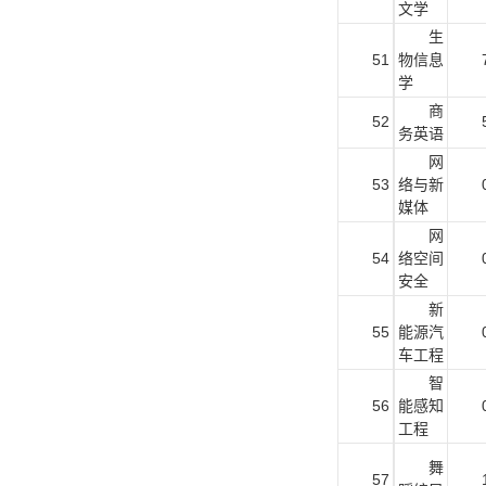
文学
生
51
物信息
学
商
52
务英语
网
53
络与新
媒体
网
54
络空间
安全
新
55
能源汽
车工程
智
56
能感知
工程
舞
57