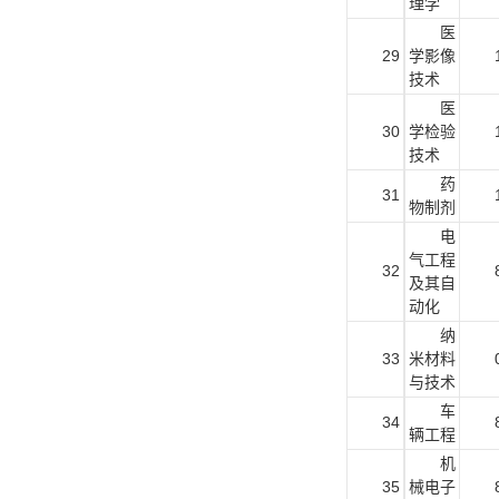
理学
医
29
学影像
技术
医
30
学检验
技术
药
31
物制剂
电
气工程
32
及其自
动化
纳
33
米材料
与技术
车
34
辆工程
机
35
械电子