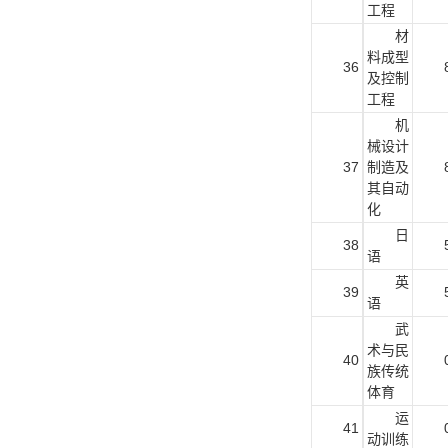
工程
材
料成型
36
及控制
工程
机
械设计
37
制造及
其自动
化
日
38
语
英
39
语
武
术与民
40
族传统
体育
运
41
动训练