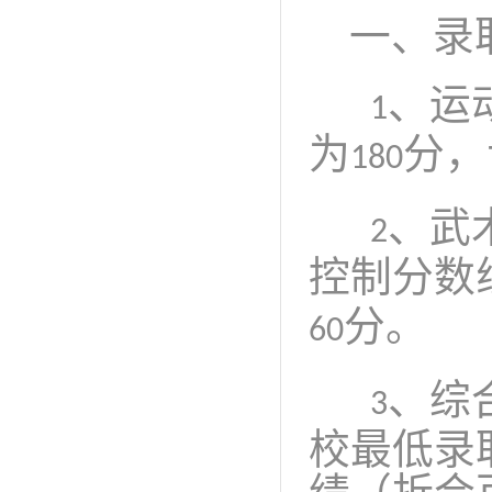
一、录
、运
1
为
分，
180
、武
2
控制分数
分。
60
、综
3
校最低录