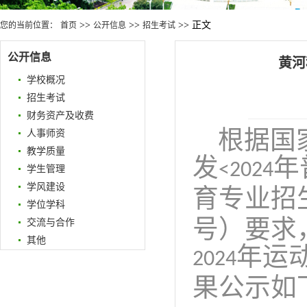
>>
>>
>> 正文
您的当前位置：
首页
公开信息
招生考试
公开信息
黄河
学校概况
招生考试
财务资产及收费
根据国
人事师资
教学质量
发
年
<202
4
学生管理
学风建设
育专业招
学位学科
号）要求
交流与合作
其他
年运
202
4
果
公示如